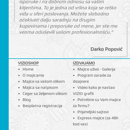
isporuke i na dobrom odnosu sa vašim
klijentima. To je jedna od vrlina koja se retko
viđa u sferi poslovanja. Možete slobodno
očekivati dalju saradnju na drugim
kupovinama i preporuke od mene, jer ste me
veoma oduševili vašom profesionalnošću."
Darko Popović
VIZIOSHOP
IZDVAJAMO
Home
Majice uživo - Galerija
O majicama
Program zarade za
Majice sa vašom slikom
dizajnere
Majica sa natpisom
Video kako je nastao
Ceger sa željenom slikom
VIZIO grafit
Blog
Potrebne su Vam majice
Besplatna registracija
za firmu?
Prijateljski sajtovi
Express majice (za 48h
kod vas)