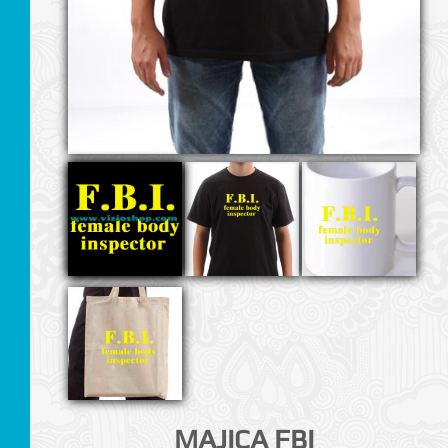
I
MAJICA FBI