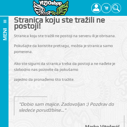
Stranica koju ste tražili ne
postoji!
MENI
Stranica koju ste tražili ne postoji na serveru ili je obrisana.
Pokušajte da koristite pretragu, možda je stranica samo
pomerena.
Ako ste sigurni da stranica treba da postoji a ne nađete je
slobodno nas pozovite da pokušamo
zajedno da pronađemo što tražite.
"Dobio sam majice. Zadovoljan :) Pozdrav do
sledeće porudžbine..."
Marko Vitošević