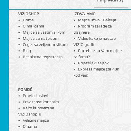
VIZIOSHOP
IZDVAJAMO
Home
Majice uživo - Galerija
I
O majicama
Program zarade za
Majice sa vašom slikom
dizajnere
Majica sa natpisom
Video kako je nastao
Ceger sa željenom slikom
VIZIO grafit
Blog
Potrebne su Vam majice
Besplatna registracija
za firmu?
Prijateljski sajtovi
Express majice (za 48h
kod vas)
POMOĆ
Pravila i uslovi
Privatnost korisnika
Kako kupovati na
VIZIOshop-u
Veličine majica
O nama