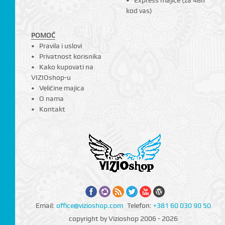
Express majice (za 48h
kod vas)
POMOĆ
Pravila i uslovi
Privatnost korisnika
Kako kupovati na
VIZIOshop-u
Veličine majica
O nama
Kontakt
Email:
office@vizioshop.com
Telefon:
+381 60 030 90 50
copyright by Vizioshop 2006 - 2026