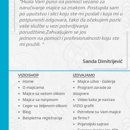
"Hvala Vam puno na pomoći vezano za
naručivanje majice sa znakom. Postupila sam
po uputstvu i slici koju ste mi poslali i koja mi u
potpunosti odgovara, tako da očekujem poziv
vaše službe u vezi potvrdjivanja
porudžbine.Zahvaljujem se jos
jednom na pomoći i profesionalnosti koju ste
mi pružili. "
Sanda Dimitrijević
VIZIOSHOP
IZDVAJAMO
Home
Majice uživo - Galerija
O majicama
Program zarade za
Majice sa vašom slikom
dizajnere
Majica sa natpisom
Video kako je nastao
Ceger sa željenom slikom
VIZIO grafit
Blog
Potrebne su Vam majice
Besplatna registracija
za firmu?
Prijateljski sajtovi