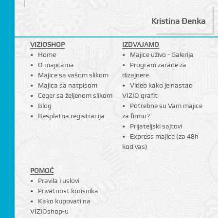
Kristina Đenka
VIZIOSHOP
IZDVAJAMO
Home
Majice uživo - Galerija
O majicama
Program zarade za
Majice sa vašom slikom
dizajnere
Majica sa natpisom
Video kako je nastao
Ceger sa željenom slikom
VIZIO grafit
Blog
Potrebne su Vam majice
Besplatna registracija
za firmu?
Prijateljski sajtovi
Express majice (za 48h
kod vas)
POMOĆ
Pravila i uslovi
Privatnost korisnika
Kako kupovati na
VIZIOshop-u