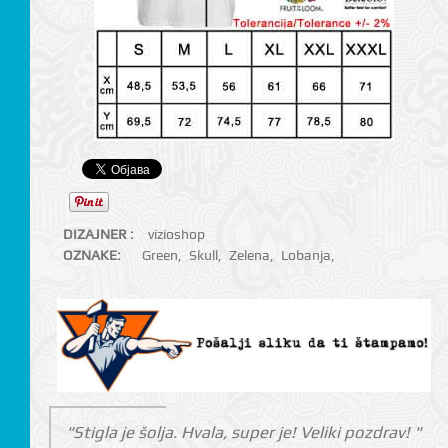
DIZAJNER :
vizioshop
OZNAKE:
Green
,
Skull
,
Zelena
,
Lobanja
,
"Stigla je šolja. Hvala, super je! Veliki pozdrav! "