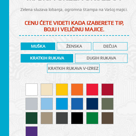
Zelena sluzava lobanja, ogromna štampa na Vašoj majici.
CENU ĆETE VIDETI KADA IZABERETE TIP,
BOJU I VELIČINU MAJICE.
MUŠKA
ŽENSKA
DEČIJA
KRATKIH RUKAVA
DUGIH RUKAVA
KRATKIH RUKAVA V-IZREZ
CI