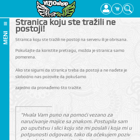
Stranica koju ste tražili ne
postoji!
MENI
Stranica koju ste tražili ne postoji na serveru ili je obrisana.
Pokušajte da koristite pretragu, možda je stranica samo
pomerena.
Ako ste sigurni da stranica treba da postoji a ne nađete je
slobodno nas pozovite da pokušamo
zajedno da pronađemo što tražite.
"Hvala Vam puno na pomoći vezano za
naručivanje majice sa znakom. Postupila sam
po uputstvu i slici koju ste mi poslali i koja mi u
potpunosti odgovara, tako da očekujem poziv