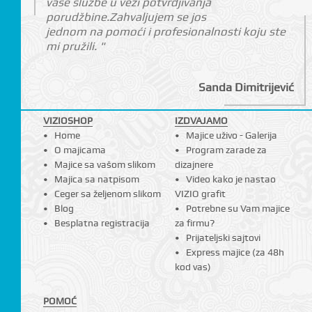
vaše službe u vezi potvrdjivanja
porudžbine.Zahvaljujem se jos
jednom na pomoći i profesionalnosti koju ste
mi pružili. "
I
Sanda Dimitrijević
VIZIOSHOP
IZDVAJAMO
Home
Majice uživo - Galerija
O majicama
Program zarade za
Majice sa vašom slikom
dizajnere
Majica sa natpisom
Video kako je nastao
Ceger sa željenom slikom
VIZIO grafit
Blog
Potrebne su Vam majice
Besplatna registracija
za firmu?
Prijateljski sajtovi
Express majice (za 48h
kod vas)
POMOĆ