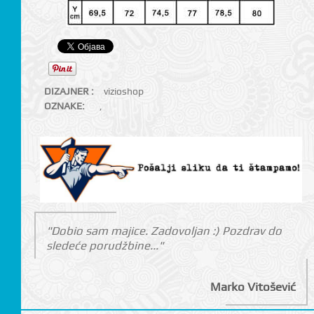
DIZAJNER :
vizioshop
OZNAKE:
,
"Dobio sam majice. Zadovoljan :) Pozdrav do
sledeće porudžbine..."
Marko Vitošević