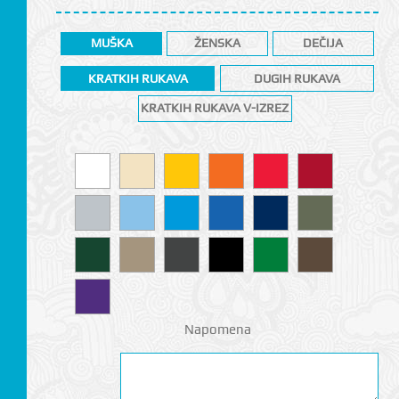
MUŠKA
ŽENSKA
DEČIJA
KRATKIH RUKAVA
DUGIH RUKAVA
KRATKIH RUKAVA V-IZREZ
CI
Napomena