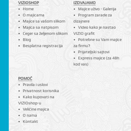
VIZIOSHOP
IZDVAJAMO
Home
Majice uživo - Galerija
O majicama
Program zarade za
Majice sa vašom slikom
dizajnere
Majica sa natpisom
Video kako je nastao
Ceger sa željenom slikom
VIZIO grafit
Blog
Potrebne su Vam majice
Besplatna registracija
za firmu?
Prijateljski sajtovi
Express majice (za 48h
kod vas)
POMOĆ
Pravila i uslovi
Privatnost korisnika
Kako kupovati na
VIZIOshop-u
Veličine majica
O nama
Kontakt