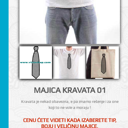
I
MAJICA KRAVATA 01
Kravata je nekad obavezna, e pa imamo rešenje i za one
koji to ne vole a moraju !
CENU ĆETE VIDETI KADA IZABERETE TIP,
BOJU I VELIČINU MAJICE.