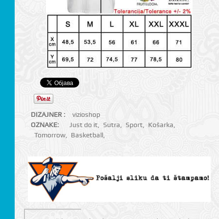
DIZAJNER :
vizioshop
OZNAKE:
Just do it
,
Sutra
,
Sport
,
Košarka
,
Tomorrow
,
Basketball
,