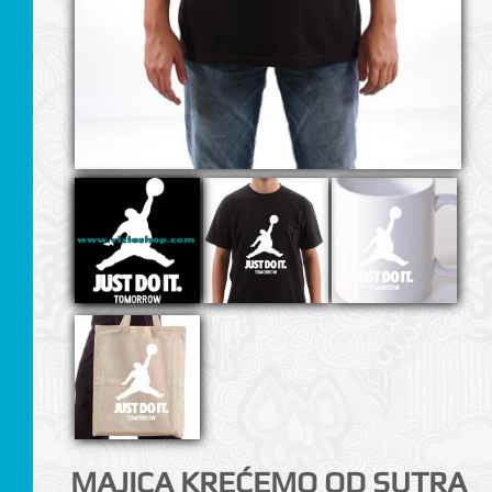
I
MAJICA KREĆEMO OD SUTRA