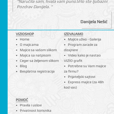
"Naručila sam, hvala vam puno.Vrlo ste ljubazni
Pozdrav Danijela. "
Danijela Nešić
VIZIOSHOP
IZDVAJAMO
Home
Majice uživo - Galerija
O majicama
Program zarade za
Majice sa vašom slikom
dizajnere
Majica sa natpisom
Video kako je nastao
Ceger sa željenom slikom
VIZIO grafit
Blog
Potrebne su Vam majice
Besplatna registracija
za firmu?
Prijateljski sajtovi
Express majice (za 48h
kod vas)
POMOĆ
Pravila i uslovi
Privatnost korisnika