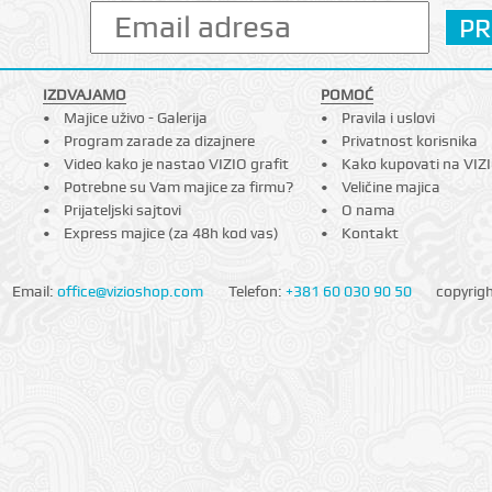
IZDVAJAMO
POMOĆ
Majice uživo - Galerija
Pravila i uslovi
Program zarade za dizajnere
Privatnost korisnika
Video kako je nastao VIZIO grafit
Kako kupovati na VIZ
Potrebne su Vam majice za firmu?
Veličine majica
Prijateljski sajtovi
O nama
Express majice (za 48h kod vas)
Kontakt
Email:
office@vizioshop.com
Telefon:
+381 60 030 90 50
copyrig