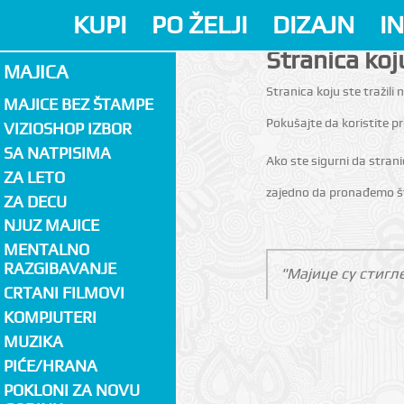
KUPI
PO ŽELJI
DIZAJN
I
Stranica koju
MAJICA
Stranica koju ste tražili n
MAJICE BEZ ŠTAMPE
Pokušajte da koristite 
VIZIOSHOP IZBOR
SA NATPISIMA
Ako ste sigurni da stran
ZA LETO
zajedno da pronađemo št
ZA DECU
NJUZ MAJICE
MENTALNO
RAZGIBAVANJE
"Мајице су стигл
CRTANI FILMOVI
KOMPJUTERI
MUZIKA
PIĆE/HRANA
POKLONI ZA NOVU