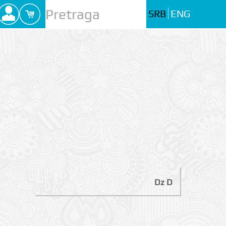
SRB
ENG
Dz D