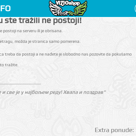
NFO
 ste tražili ne postoji!
e postoji na serveru ili je obrisana.
pretragu, možda je stranica samo pomerena.
ica treba da postoji a ne nađete je slobodno nas pozovite da pokušamo
o tražite.
е и све је у најбољем реду! Хвала и поздрав"
Extra ponude: