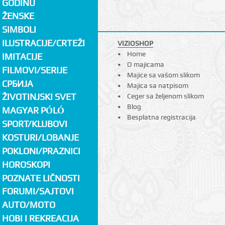
GODINU
ŽENSKE
SIMBOLI
ILUSTRACIJE/CRTEŽI
VIZIOSHOP
Home
IMITACIJE
O majicama
FILMOVI/SERIJE
Majice sa vašom slikom
СРБИЈА
Majica sa natpisom
ŽIVOTINJSKI SVET
Ceger sa željenom slikom
Blog
MAGYAR PÓLÓ
Besplatna registracija
SPORT/KLUBOVI
KOSTURI/LOBANJE
POKLONI/PRAZNICI
HOROSKOPI
POZNATE LIČNOSTI
FORUMI/SAJTOVI
AUTO/MOTO
HOBI I REKREACIJA