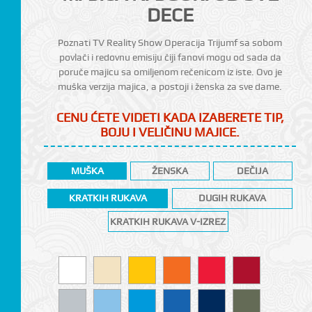
DECE
Poznati TV Reality Show Operacija Trijumf sa sobom
povlači i redovnu emisiju čiji fanovi mogu od sada da
poruče majicu sa omiljenom rečenicom iz iste. Ovo je
muška verzija majica, a postoji i ženska za sve dame.
CENU ĆETE VIDETI KADA IZABERETE TIP,
BOJU I VELIČINU MAJICE.
CI
MUŠKA
ŽENSKA
DEČIJA
KRATKIH RUKAVA
DUGIH RUKAVA
KRATKIH RUKAVA V-IZREZ