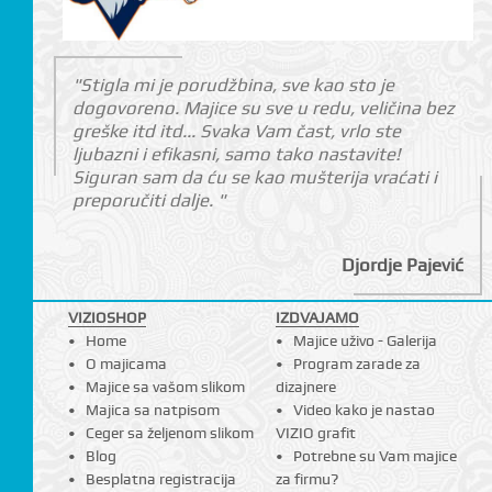
"Stigla mi je porudžbina, sve kao sto je
dogovoreno. Majice su sve u redu, veličina bez
greške itd itd... Svaka Vam čast, vrlo ste
ljubazni i efikasni, samo tako nastavite!
Siguran sam da ću se kao mušterija vraćati i
preporučiti dalje. "
Djordje Pajević
VIZIOSHOP
IZDVAJAMO
Home
Majice uživo - Galerija
O majicama
Program zarade za
Majice sa vašom slikom
dizajnere
Majica sa natpisom
Video kako je nastao
Ceger sa željenom slikom
VIZIO grafit
Blog
Potrebne su Vam majice
Besplatna registracija
za firmu?