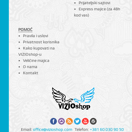
Prijateljski sajtovi
Express majice (za 48h
kod vas)
POMOĆ
Pravila i uslovi
Privatnost korisnika
Kako kupovati na
VIZIOshop-u
Veličine majica
O nama
Kontakt
Email:
office@vizioshop.com
Telefon:
+381 60 030 90 50