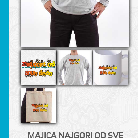
I
MAJICA NAJGORI OD SVE