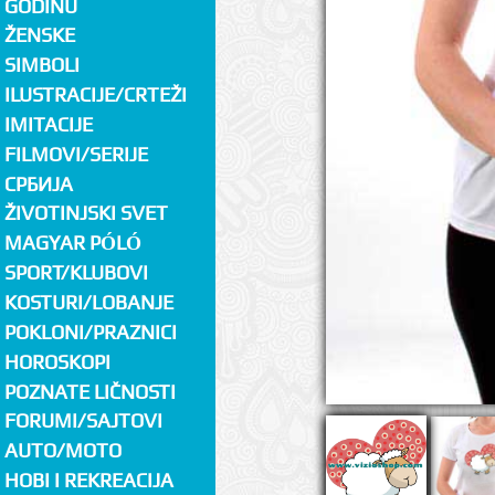
GODINU
ŽENSKE
SIMBOLI
ILUSTRACIJE/CRTEŽI
IMITACIJE
FILMOVI/SERIJE
СРБИЈА
ŽIVOTINJSKI SVET
MAGYAR PÓLÓ
SPORT/KLUBOVI
KOSTURI/LOBANJE
POKLONI/PRAZNICI
HOROSKOPI
POZNATE LIČNOSTI
FORUMI/SAJTOVI
AUTO/MOTO
HOBI I REKREACIJA