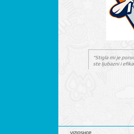
"Stigla mi je poru
ste ljubazni i efi
VIZIOSHOP