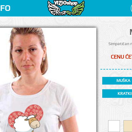
NFO
Simpatičan mo
CENU ĆET
MUŠKA
KRATKI