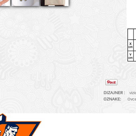
DIZAJNER :
viz
OZNAKE:
Ovc