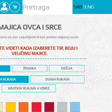
SRB
ENG
MAJICA OVCA I SRCE
tiv za dan zaljubljenih ili kao poklon voljenoj osobi.
E VIDETI KADA IZABERETE TIP, BOJU I
VELIČINU MAJICE.
ŽENSKA
DEČIJA
H RUKAVA
DUGIH RUKAVA
KRATKIH RUKAVA V-IZREZ