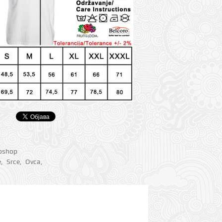
ioshop
e
,
Srce
,
Ovca
,