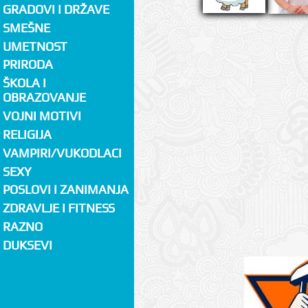
GRADOVI I DRŽAVE
SMEŠNE
UMETNOST
PRIRODA
ŠKOLA I
OBRAZOVANJE
VOJNI MOTIVI
RELIGIJA
VAMPIRI/VUKODLACI
SEXY
POSLOVI I ZANIMANJA
ZDRAVLJE I FITNESS
RAZNO
DUKSEVI