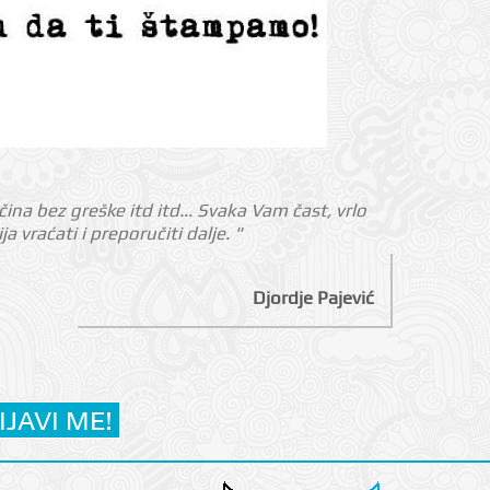
ina bez greške itd itd... Svaka Vam čast, vrlo
 vraćati i preporučiti dalje. "
Djordje Pajević