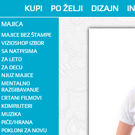
KUPI
PO ŽELJI
DIZAJN
I
MAJICA
MAJICE BEZ ŠTAMPE
VIZIOSHOP IZBOR
SA NATPISIMA
ZA LETO
ZA DECU
NJUZ MAJICE
MENTALNO
RAZGIBAVANJE
CRTANI FILMOVI
KOMPJUTERI
MUZIKA
PIĆE/HRANA
POKLONI ZA NOVU