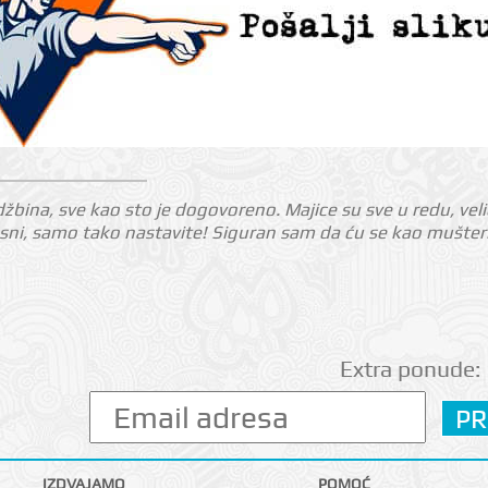
džbina, sve kao sto je dogovoreno. Majice su sve u redu, velič
kasni, samo tako nastavite! Siguran sam da ću se kao mušterija
Extra ponude:
IZDVAJAMO
POMOĆ