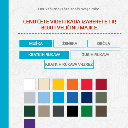
Linuxaši znaju šta znači ovaj simbol.
CENU ĆETE VIDETI KADA IZABERETE TIP,
BOJU I VELIČINU MAJICE.
MUŠKA
ŽENSKA
DEČIJA
KRATKIH RUKAVA
DUGIH RUKAVA
KRATKIH RUKAVA V-IZREZ
CI