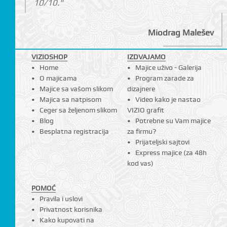
10/10."
Miodrag Malešev
VIZIOSHOP
IZDVAJAMO
Home
Majice uživo - Galerija
O majicama
Program zarade za
Majice sa vašom slikom
dizajnere
Majica sa natpisom
Video kako je nastao
Ceger sa željenom slikom
VIZIO grafit
Blog
Potrebne su Vam majice
Besplatna registracija
za firmu?
Prijateljski sajtovi
Express majice (za 48h
kod vas)
POMOĆ
Pravila i uslovi
Privatnost korisnika
Kako kupovati na