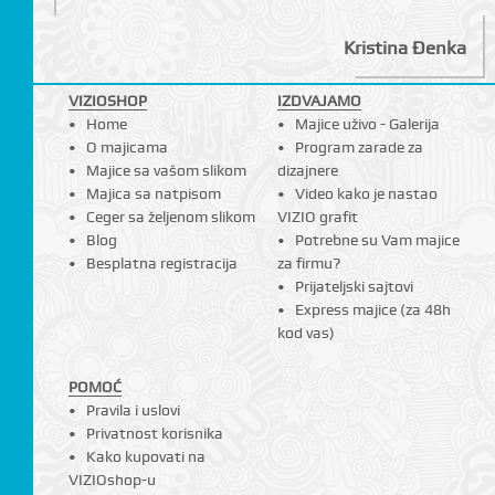
Kristina Đenka
VIZIOSHOP
IZDVAJAMO
Home
Majice uživo - Galerija
O majicama
Program zarade za
Majice sa vašom slikom
dizajnere
Majica sa natpisom
Video kako je nastao
Ceger sa željenom slikom
VIZIO grafit
Blog
Potrebne su Vam majice
Besplatna registracija
za firmu?
Prijateljski sajtovi
Express majice (za 48h
kod vas)
POMOĆ
Pravila i uslovi
Privatnost korisnika
Kako kupovati na
VIZIOshop-u