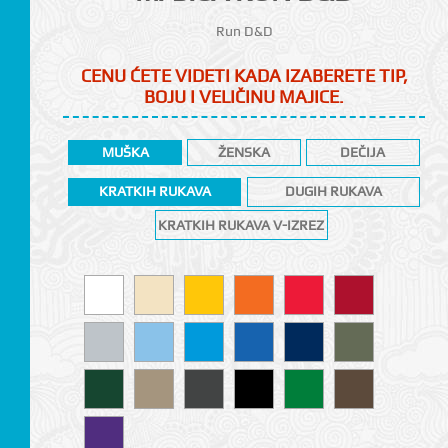
Run D&D
CENU ĆETE VIDETI KADA IZABERETE TIP,
BOJU I VELIČINU MAJICE.
MUŠKA
ŽENSKA
DEČIJA
KRATKIH RUKAVA
DUGIH RUKAVA
KRATKIH RUKAVA V-IZREZ
CI