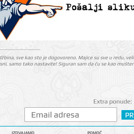
džbina, sve kao sto je dogovoreno. Majice su sve u redu, velič
kasni, samo tako nastavite! Siguran sam da ću se kao mušterija
Extra ponude:
IZDVAJAMO
POMOĆ