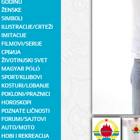
GODINU
ŽENSKE
SIMBOLI
ILUSTRACIJE/CRTEŽI
IMITACIJE
FILMOVI/SERIJE
СРБИЈА
ŽIVOTINJSKI SVET
MAGYAR PÓLÓ
SPORT/KLUBOVI
KOSTURI/LOBANJE
POKLONI/PRAZNICI
HOROSKOPI
POZNATE LIČNOSTI
FORUMI/SAJTOVI
AUTO/MOTO
HOBI I REKREACIJA