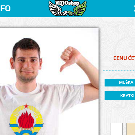
NFO
CENU ĆET
MUŠKA
KRATKI