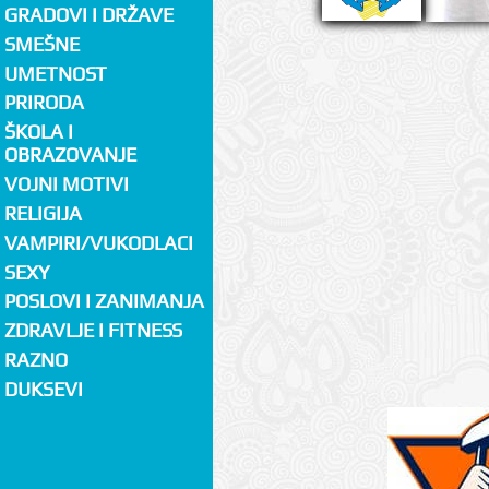
GRADOVI I DRŽAVE
SMEŠNE
UMETNOST
PRIRODA
ŠKOLA I
OBRAZOVANJE
VOJNI MOTIVI
RELIGIJA
VAMPIRI/VUKODLACI
SEXY
POSLOVI I ZANIMANJA
ZDRAVLJE I FITNESS
RAZNO
DUKSEVI