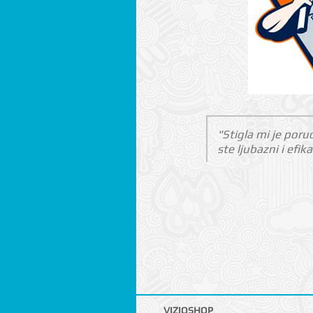
"Stigla mi je poru
ste ljubazni i efi
VIZIOSHOP