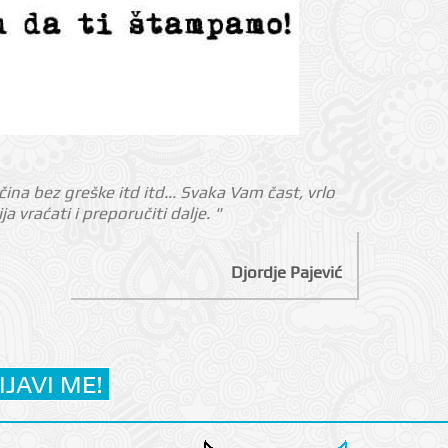
ina bez greške itd itd... Svaka Vam čast, vrlo
 vraćati i preporučiti dalje. "
Djordje Pajević