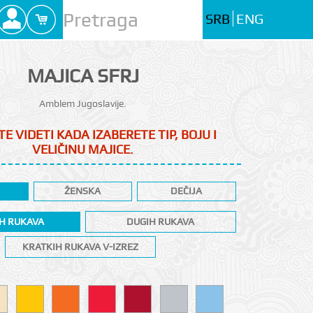
SRB
ENG
MAJICA SFRJ
Amblem Jugoslavije.
E VIDETI KADA IZABERETE TIP, BOJU I
VELIČINU MAJICE.
ŽENSKA
DEČIJA
H RUKAVA
DUGIH RUKAVA
KRATKIH RUKAVA V-IZREZ