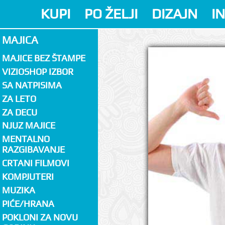
KUPI
PO ŽELJI
DIZAJN
I
MAJICA
MAJICE BEZ ŠTAMPE
VIZIOSHOP IZBOR
SA NATPISIMA
ZA LETO
ZA DECU
NJUZ MAJICE
MENTALNO
RAZGIBAVANJE
CRTANI FILMOVI
KOMPJUTERI
MUZIKA
PIĆE/HRANA
POKLONI ZA NOVU