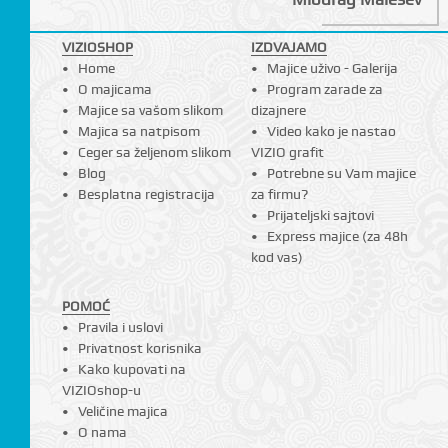
VIZIOSHOP
IZDVAJAMO
Home
Majice uživo - Galerija
I
O majicama
Program zarade za
Majice sa vašom slikom
dizajnere
Majica sa natpisom
Video kako je nastao
Ceger sa željenom slikom
VIZIO grafit
Blog
Potrebne su Vam majice
Besplatna registracija
za firmu?
Prijateljski sajtovi
Express majice (za 48h
kod vas)
POMOĆ
Pravila i uslovi
Privatnost korisnika
Kako kupovati na
VIZIOshop-u
Veličine majica
O nama