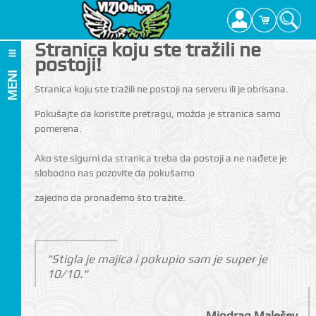
Stranica koju ste tražili ne
postoji!
MENI
Stranica koju ste tražili ne postoji na serveru ili je obrisana.
Pokušajte da koristite pretragu, možda je stranica samo
pomerena.
Ako ste sigurni da stranica treba da postoji a ne nađete je
slobodno nas pozovite da pokušamo
zajedno da pronađemo što tražite.
"Stigla je majica i pokupio sam je super je
10/10."
Miodrag Malešev