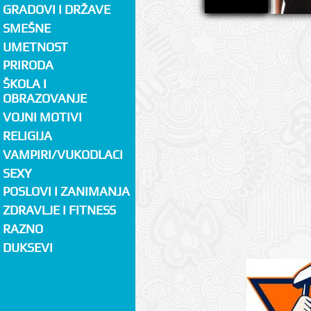
GRADOVI I DRŽAVE
SMEŠNE
UMETNOST
PRIRODA
ŠKOLA I
OBRAZOVANJE
VOJNI MOTIVI
RELIGIJA
VAMPIRI/VUKODLACI
SEXY
POSLOVI I ZANIMANJA
ZDRAVLJE I FITNESS
RAZNO
DUKSEVI