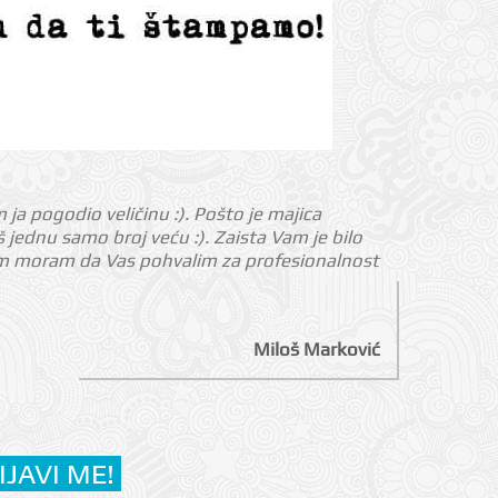
m ja pogodio veličinu :). Pošto je majica
jednu samo broj veću :). Zaista Vam je bilo
nom moram da Vas pohvalim za profesionalnost
Miloš Marković