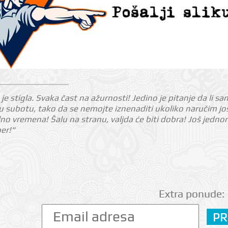
je stigla. Svaka čast na ažurnosti! Jedino je pitanje da li sa
 subotu, tako da se nemojte iznenaditi ukoliko naručim još 
o vremena! Šalu na stranu, valjda će biti dobra! Još jed
per!"
Extra ponude: