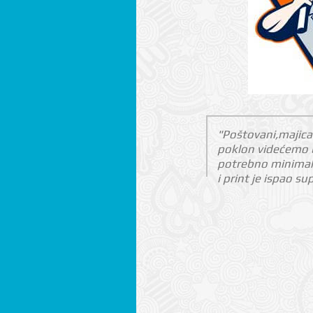
"Poštovani,majica 
poklon videćemo u
potrebno minimaln
i print je ispao su