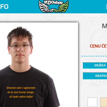
NFO
M
CENU ĆET
MUŠKA
KRATKI