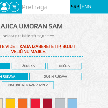
SRB
ENG
AJICA UMORAN SAM
Nekada je to lakše reći majicom !!!!
E VIDETI KADA IZABERETE TIP, BOJU I
VELIČINU MAJICE.
ŽENSKA
DEČIJA
H RUKAVA
DUGIH RUKAVA
KRATKIH RUKAVA V-IZREZ