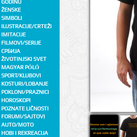
GODINU
ŽENSKE
SIMBOLI
ILUSTRACIJE/CRTEŽI
IMITACIJE
FILMOVI/SERIJE
СРБИЈА
ŽIVOTINJSKI SVET
MAGYAR PÓLÓ
SPORT/KLUBOVI
KOSTURI/LOBANJE
POKLONI/PRAZNICI
HOROSKOPI
POZNATE LIČNOSTI
FORUMI/SAJTOVI
AUTO/MOTO
HOBI I REKREACIJA