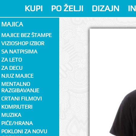
KUPI
PO ŽELJI
DIZAJN
I
MAJICA
MAJICE BEZ ŠTAMPE
VIZIOSHOP IZBOR
SA NATPISIMA
ZA LETO
ZA DECU
NJUZ MAJICE
MENTALNO
RAZGIBAVANJE
CRTANI FILMOVI
KOMPJUTERI
MUZIKA
PIĆE/HRANA
POKLONI ZA NOVU