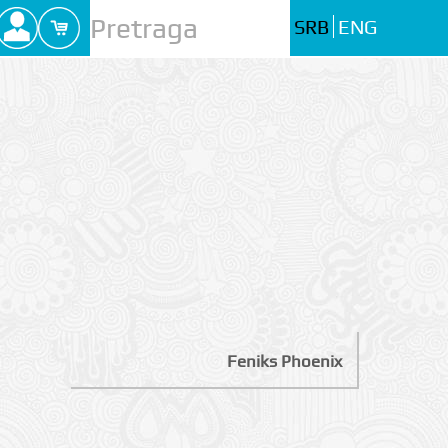
SRB
ENG
Feniks Phoenix