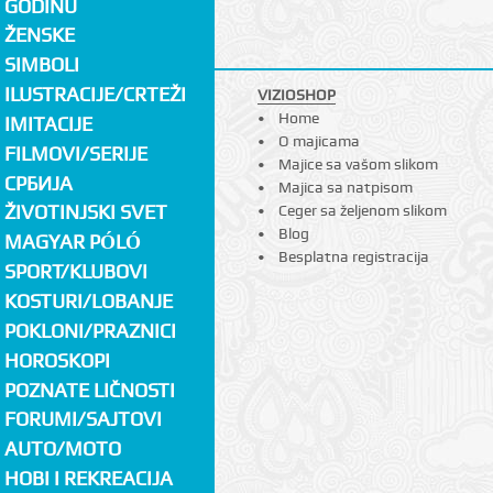
GODINU
ŽENSKE
SIMBOLI
ILUSTRACIJE/CRTEŽI
VIZIOSHOP
Home
IMITACIJE
O majicama
FILMOVI/SERIJE
Majice sa vašom slikom
СРБИЈА
Majica sa natpisom
ŽIVOTINJSKI SVET
Ceger sa željenom slikom
Blog
MAGYAR PÓLÓ
Besplatna registracija
SPORT/KLUBOVI
KOSTURI/LOBANJE
POKLONI/PRAZNICI
HOROSKOPI
POZNATE LIČNOSTI
FORUMI/SAJTOVI
AUTO/MOTO
HOBI I REKREACIJA