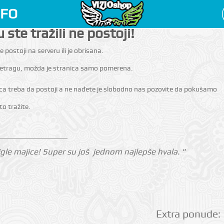
NFO
 ste tražili ne postoji!
e postoji na serveru ili je obrisana.
pretragu, možda je stranica samo pomerena.
ica treba da postoji a ne nađete je slobodno nas pozovite da pokušamo
o tražite.
gle majice! Super su još jednom najlepše hvala. "
Extra ponude: