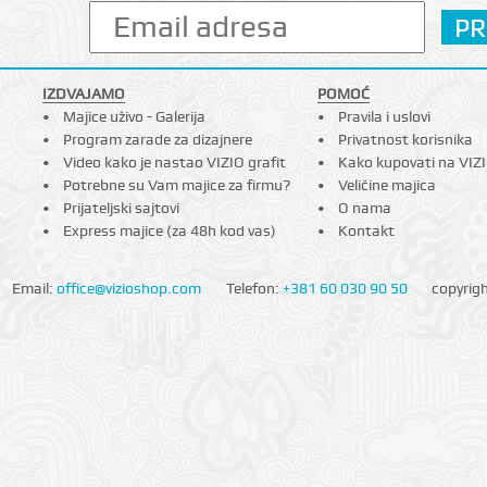
IZDVAJAMO
POMOĆ
Majice uživo - Galerija
Pravila i uslovi
Program zarade za dizajnere
Privatnost korisnika
Video kako je nastao VIZIO grafit
Kako kupovati na VIZ
Potrebne su Vam majice za firmu?
Veličine majica
Prijateljski sajtovi
O nama
Express majice (za 48h kod vas)
Kontakt
Email:
office@vizioshop.com
Telefon:
+381 60 030 90 50
copyrig