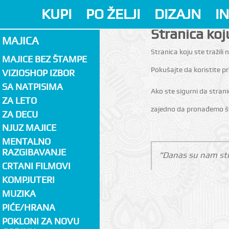
KUPI
PO ŽELJI
DIZAJN
I
Stranica koju
MAJICA
Stranica koju ste tražili n
MAJICE BEZ ŠTAMPE
Pokušajte da koristite 
VIZIOSHOP IZBOR
SA NATPISIMA
Ako ste sigurni da stran
ZA LETO
zajedno da pronađemo št
ZA DECU
NJUZ MAJICE
MENTALNO
RAZGIBAVANJE
"Danas su nam sti
CRTANI FILMOVI
KOMPJUTERI
MUZIKA
PIĆE/HRANA
POKLONI ZA NOVU