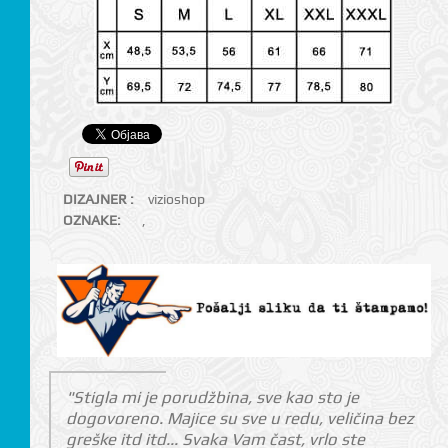
DIZAJNER :
vizioshop
OZNAKE:
,
"Stigla mi je porudžbina, sve kao sto je
dogovoreno. Majice su sve u redu, veličina bez
greške itd itd... Svaka Vam čast, vrlo ste