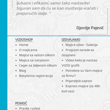
ljubazni i efikasni, samo tako nastavite!
Siguran sam da ću se kao mušterija vraćati i
preporučiti dalje. "
Djordje Pajević
VIZIOSHOP
IZDVAJAMO
Home
Majice uživo - Galerija
O majicama
Program zarade za
Majice sa vašom slikom
dizajnere
Majica sa natpisom
Video kako je nastao
Ceger sa željenom slikom
VIZIO grafit
Blog
Potrebne su Vam majice
Besplatna registracija
za firmu?
Prijateljski sajtovi
Express majice (za 48h
kod vas)
POMOĆ
Pravila i uslovi