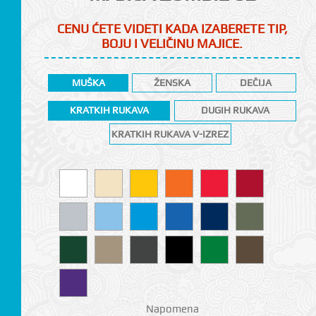
CENU ĆETE VIDETI KADA IZABERETE TIP,
BOJU I VELIČINU MAJICE.
MUŠKA
ŽENSKA
DEČIJA
KRATKIH RUKAVA
DUGIH RUKAVA
KRATKIH RUKAVA V-IZREZ
CI
Napomena