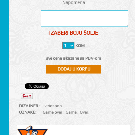
Napomena
IZABERI BOJU ŠOLJE
KOM
sve cene iskazane sa PDV-om
DIZAJNER :
vizioshop
OZNAKE:
Game over
,
Game
,
Over
,