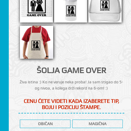
CI
ŠOLJA GAME OVER
Živa istina :) Ko ne veruje neka proba! Ja sam stigao do 5-
og nivoa, a kolega drži rekord na 6-om! :)
CENU ĆETE VIDETI KADA IZABERETE TIP,
BOJU I POZICIJU ŠTAMPE.
OBIČAN
MAGIČNA