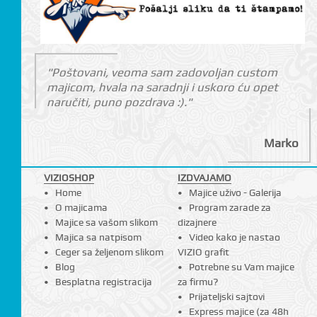
"Poštovani, veoma sam zadovoljan custom
majicom, hvala na saradnji i uskoro ću opet
naručiti, puno pozdrava :)."
Marko
VIZIOSHOP
IZDVAJAMO
Home
Majice uživo - Galerija
O majicama
Program zarade za
Majice sa vašom slikom
dizajnere
Majica sa natpisom
Video kako je nastao
Ceger sa željenom slikom
VIZIO grafit
Blog
Potrebne su Vam majice
Besplatna registracija
za firmu?
Prijateljski sajtovi
Express majice (za 48h