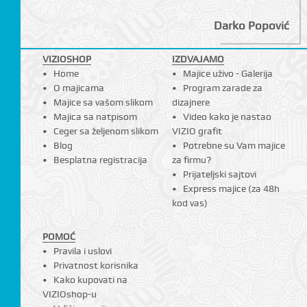
Darko Popović
VIZIOSHOP
IZDVAJAMO
Home
Majice uživo - Galerija
O majicama
Program zarade za
Majice sa vašom slikom
dizajnere
Majica sa natpisom
Video kako je nastao
Ceger sa željenom slikom
VIZIO grafit
Blog
Potrebne su Vam majice
Besplatna registracija
za firmu?
Prijateljski sajtovi
Express majice (za 48h
kod vas)
POMOĆ
Pravila i uslovi
Privatnost korisnika
Kako kupovati na
VIZIOshop-u