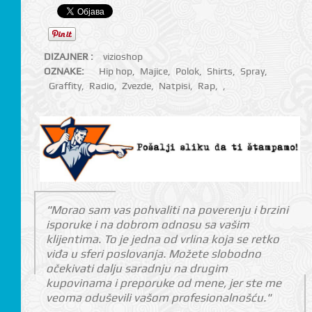
DIZAJNER :
vizioshop
OZNAKE:
Hip hop
,
Majice
,
Polok
,
Shirts
,
Spray
,
Graffity
,
Radio
,
Zvezde
,
Natpisi
,
Rap
,
,
"Morao sam vas pohvaliti na poverenju i brzini
isporuke i na dobrom odnosu sa vašim
klijentima. To je jedna od vrlina koja se retko
viđa u sferi poslovanja. Možete slobodno
očekivati dalju saradnju na drugim
kupovinama i preporuke od mene, jer ste me
veoma oduševili vašom profesionalnošću."