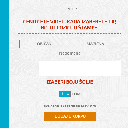
HIPHOP
CENU ĆETE VIDETI KADA IZABERETE TIP,
BOJU I POZICIJU ŠTAMPE.
OBIČAN
MAGIČNA
CI
Napomena
IZABERI BOJU ŠOLJE
KOM
sve cene iskazane sa PDV-om