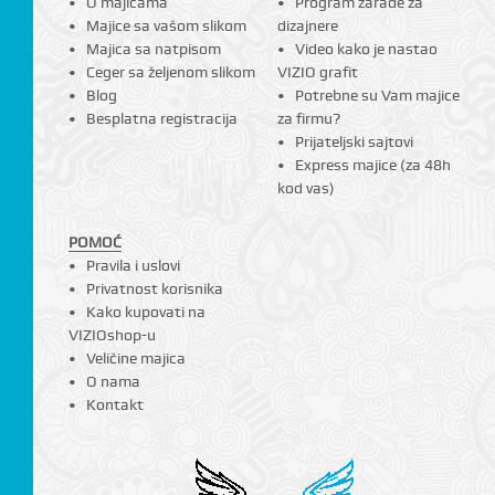
O majicama
Program zarade za
Majice sa vašom slikom
dizajnere
Majica sa natpisom
Video kako je nastao
Ceger sa željenom slikom
VIZIO grafit
Blog
Potrebne su Vam majice
Besplatna registracija
za firmu?
Prijateljski sajtovi
Express majice (za 48h
kod vas)
POMOĆ
Pravila i uslovi
Privatnost korisnika
Kako kupovati na
VIZIOshop-u
Veličine majica
O nama
Kontakt