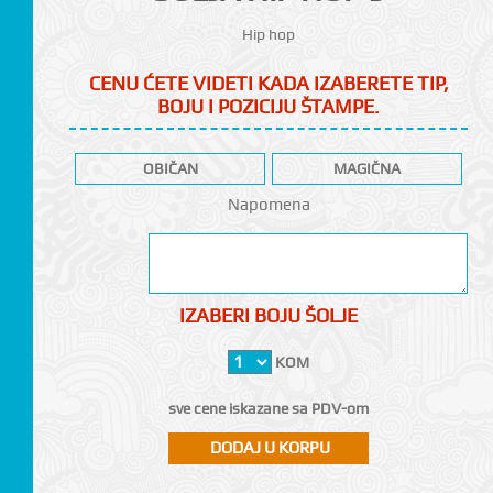
Hip hop
CENU ĆETE VIDETI KADA IZABERETE TIP,
BOJU I POZICIJU ŠTAMPE.
OBIČAN
MAGIČNA
CI
Napomena
IZABERI BOJU ŠOLJE
KOM
sve cene iskazane sa PDV-om