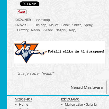
DIZAJNER :
vizioshop
OZNAKE:
Hip hop
,
Majice
,
Polok
,
Shirts
,
Spray
,
Graffity
,
Radio
,
Zvezde
,
Natpisi
,
Rap
,
,
"Sve je super, hvala!"
Nenad Maslovara
VIZIOSHOP
IZDVAJAMO
Home
Majice uživo - Galerija