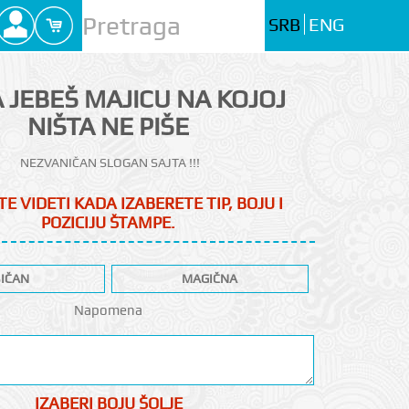
SRB
ENG
 JEBEŠ MAJICU NA KOJOJ
NIŠTA NE PIŠE
NEZVANIČAN SLOGAN SAJTA !!!
E VIDETI KADA IZABERETE TIP, BOJU I
POZICIJU ŠTAMPE.
IČAN
MAGIČNA
Napomena
IZABERI BOJU ŠOLJE