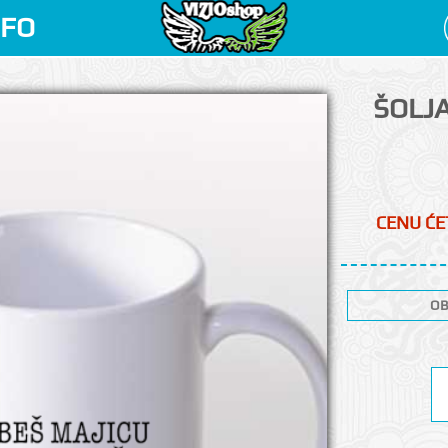
NFO
ŠOLJA
CENU ĆET
OB