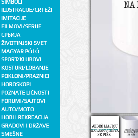
SIMBOLI
ILUSTRACIJE/CRTEŽI
IMITACIJE
FILMOVI/SERIJE
СРБИЈА
ŽIVOTINJSKI SVET
MAGYAR PÓLÓ
SPORT/KLUBOVI
KOSTURI/LOBANJE
POKLONI/PRAZNICI
HOROSKOPI
POZNATE LIČNOSTI
FORUMI/SAJTOVI
AUTO/MOTO
HOBI I REKREACIJA
GRADOVI I DRŽAVE
SMEŠNE