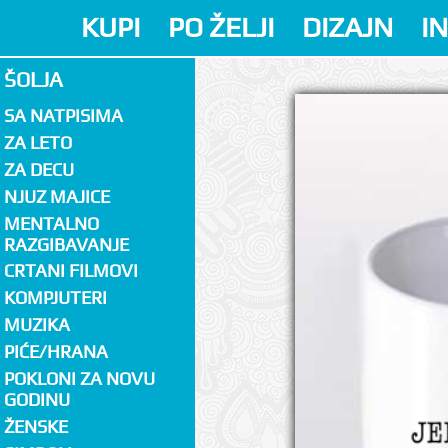
KUPI
PO ŽELJI
DIZAJN
I
ŠOLJA
SA NATPISIMA
ZA LETO
ZA DECU
NJUZ MAJICE
MENTALNO
RAZGIBAVANJE
CRTANI FILMOVI
KOMPJUTERI
MUZIKA
PIĆE/HRANA
POKLONI ZA NOVU
GODINU
ŽENSKE