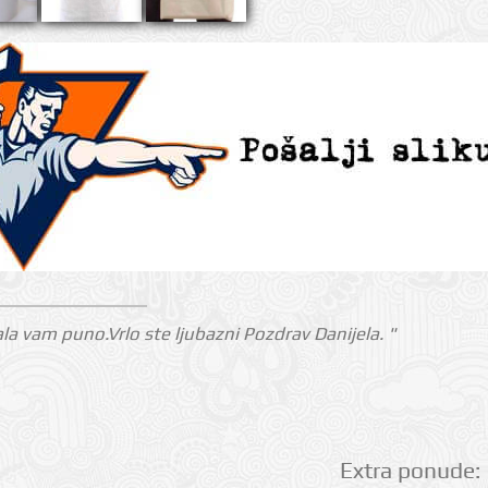
la vam puno.Vrlo ste ljubazni Pozdrav Danijela. "
Extra ponude: