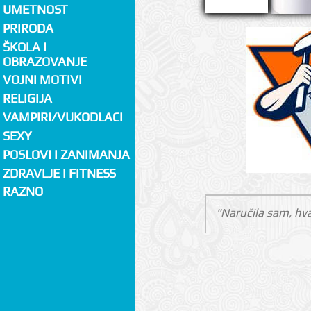
UMETNOST
PRIRODA
ŠKOLA I
OBRAZOVANJE
VOJNI MOTIVI
RELIGIJA
VAMPIRI/VUKODLACI
SEXY
POSLOVI I ZANIMANJA
ZDRAVLJE I FITNESS
RAZNO
"Naručila sam, hva