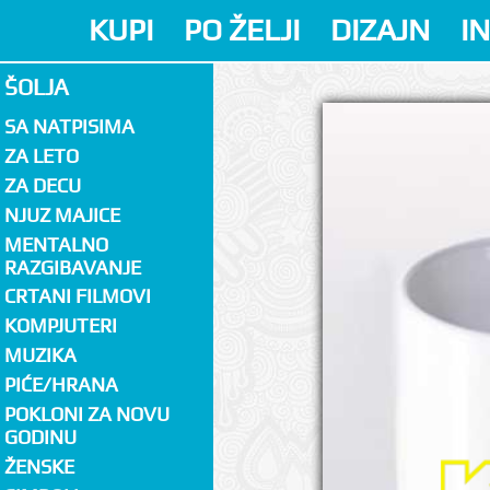
KUPI
PO ŽELJI
DIZAJN
I
ŠOLJA
SA NATPISIMA
ZA LETO
ZA DECU
NJUZ MAJICE
MENTALNO
RAZGIBAVANJE
CRTANI FILMOVI
KOMPJUTERI
MUZIKA
PIĆE/HRANA
POKLONI ZA NOVU
GODINU
ŽENSKE