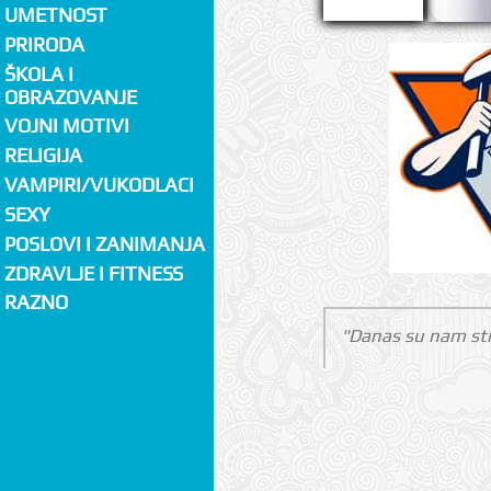
UMETNOST
PRIRODA
ŠKOLA I
OBRAZOVANJE
VOJNI MOTIVI
RELIGIJA
VAMPIRI/VUKODLACI
SEXY
POSLOVI I ZANIMANJA
ZDRAVLJE I FITNESS
RAZNO
"Danas su nam sti