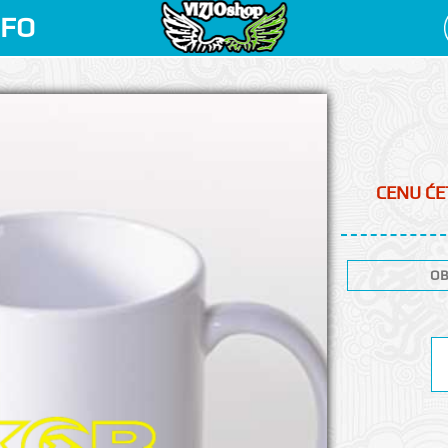
NFO
CENU ĆET
OB