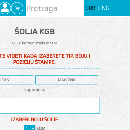
SRB
ENG
ŠOLJA KGB
CCCP komunistički motiv!
E VIDETI KADA IZABERETE TIP, BOJU I
POZICIJU ŠTAMPE.
IČAN
MAGIČNA
Napomena
IZABERI BOJU ŠOLJE
KOM