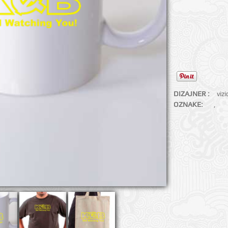
DIZAJNER :
viz
OZNAKE:
,