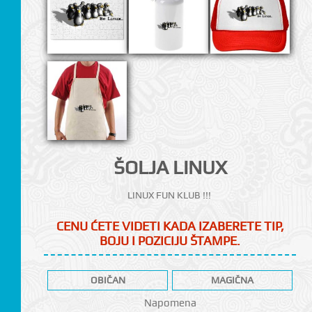
CI
ŠOLJA LINUX
LINUX FUN KLUB !!!
CENU ĆETE VIDETI KADA IZABERETE TIP,
BOJU I POZICIJU ŠTAMPE.
OBIČAN
MAGIČNA
Napomena