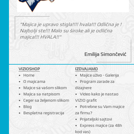
"Majica je upravo stigla!!!! hvala!!! Odlična je !
Najbolji ste!!! Malo su široke ali je odlična
majica!!! HVALA!!"
Emilija Simončević
VIZIOSHOP
IZDVAJAMO
Home
Majice uživo - Galerija
O majicama
Program zarade za
Majice sa vašom slikom
dizajnere
Majica sa natpisom
Video kako je nastao
Ceger sa željenom slikom
VIZIO grafit
Blog
Potrebne su Vam majice
Besplatna registracija
za firmu?
Prijateljski sajtovi
Express majice (za 48h
kod vas)