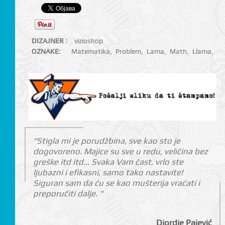
DIZAJNER :
vizioshop
OZNAKE:
Matematika
,
Problem
,
Lama
,
Math
,
Llama
,
"Stigla mi je porudžbina, sve kao sto je
dogovoreno. Majice su sve u redu, veličina bez
greške itd itd... Svaka Vam čast, vrlo ste
ljubazni i efikasni, samo tako nastavite!
Siguran sam da ću se kao mušterija vraćati i
preporučiti dalje. "
Djordje Pajević