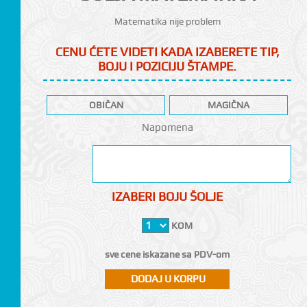
Matematika nije problem
CENU ĆETE VIDETI KADA IZABERETE TIP,
BOJU I POZICIJU ŠTAMPE.
OBIČAN
MAGIČNA
CI
Napomena
IZABERI BOJU ŠOLJE
KOM
sve cene iskazane sa PDV-om