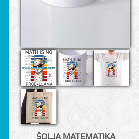
I
ŠOLJA MATEMATIKA