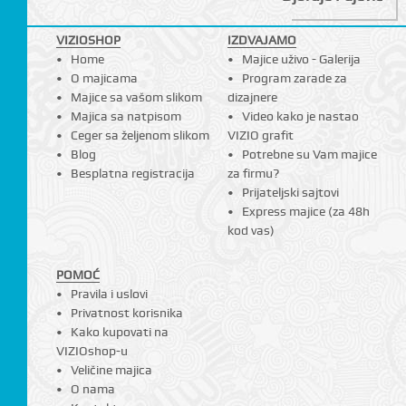
VIZIOSHOP
IZDVAJAMO
Home
Majice uživo - Galerija
O majicama
Program zarade za
Majice sa vašom slikom
dizajnere
Majica sa natpisom
Video kako je nastao
Ceger sa željenom slikom
VIZIO grafit
Blog
Potrebne su Vam majice
Besplatna registracija
za firmu?
Prijateljski sajtovi
Express majice (za 48h
kod vas)
POMOĆ
Pravila i uslovi
Privatnost korisnika
Kako kupovati na
VIZIOshop-u
Veličine majica
O nama