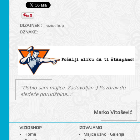
DIZAJNER :
vizioshop
OZNAKE:
,
"Dobio sam majice. Zadovoljan :) Pozdrav do
sledeće porudžbine..."
Marko Vitošević
VIZIOSHOP
IZDVAJAMO
Home
Majice uživo - Galerija