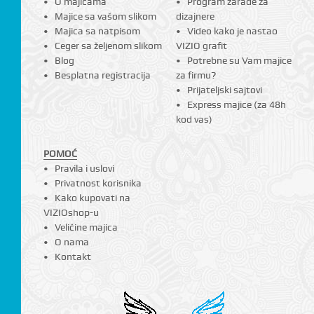
O majicama
Program zarade za
Majice sa vašom slikom
dizajnere
Majica sa natpisom
Video kako je nastao
Ceger sa željenom slikom
VIZIO grafit
Blog
Potrebne su Vam majice
Besplatna registracija
za firmu?
Prijateljski sajtovi
Express majice (za 48h
kod vas)
POMOĆ
Pravila i uslovi
Privatnost korisnika
Kako kupovati na
VIZIOshop-u
Veličine majica
O nama
Kontakt