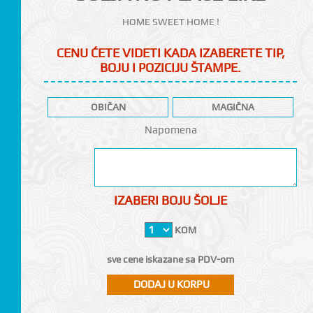
HOME SWEET HOME !
CENU ĆETE VIDETI KADA IZABERETE TIP,
BOJU I POZICIJU ŠTAMPE.
OBIČAN
MAGIČNA
CI
Napomena
IZABERI BOJU ŠOLJE
KOM
sve cene iskazane sa PDV-om