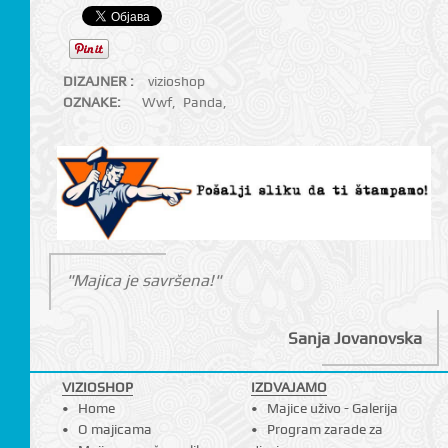
DIZAJNER :
vizioshop
OZNAKE:
Wwf
,
Panda
,
"Majica je savršena!"
Sanja Jovanovska
VIZIOSHOP
IZDVAJAMO
Home
Majice uživo - Galerija
O majicama
Program zarade za