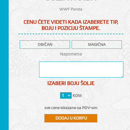
WWF Panda
CENU ĆETE VIDETI KADA IZABERETE TIP,
BOJU I POZICIJU ŠTAMPE.
OBIČAN
MAGIČNA
CI
Napomena
IZABERI BOJU ŠOLJE
KOM
sve cene iskazane sa PDV-om