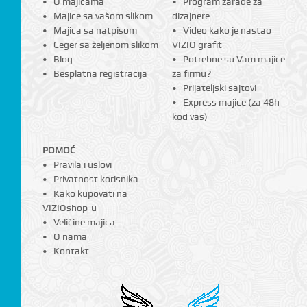
O majicama
Program zarade za
Majice sa vašom slikom
dizajnere
Majica sa natpisom
Video kako je nastao
Ceger sa željenom slikom
VIZIO grafit
Blog
Potrebne su Vam majice
Besplatna registracija
za firmu?
Prijateljski sajtovi
Express majice (za 48h
kod vas)
POMOĆ
Pravila i uslovi
Privatnost korisnika
Kako kupovati na
VIZIOshop-u
Veličine majica
O nama
Kontakt