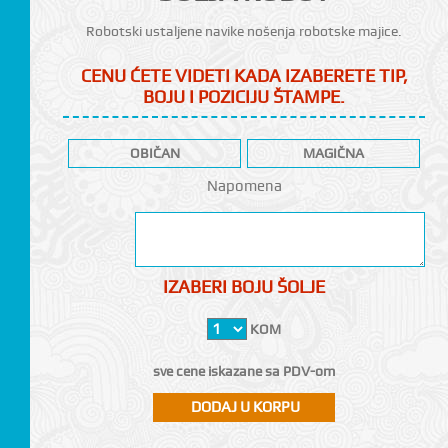
Robotski ustaljene navike nošenja robotske majice.
CENU ĆETE VIDETI KADA IZABERETE TIP,
BOJU I POZICIJU ŠTAMPE.
OBIČAN
MAGIČNA
CI
Napomena
IZABERI BOJU ŠOLJE
KOM
sve cene iskazane sa PDV-om