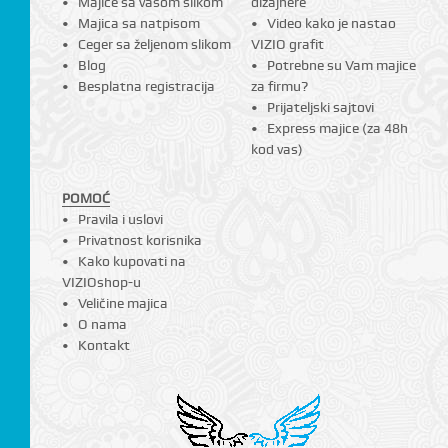
Majice sa vašom slikom
dizajnere
Majica sa natpisom
Video kako je nastao
Ceger sa željenom slikom
VIZIO grafit
Blog
Potrebne su Vam majice
Besplatna registracija
za firmu?
Prijateljski sajtovi
Express majice (za 48h
kod vas)
POMOĆ
Pravila i uslovi
Privatnost korisnika
Kako kupovati na
VIZIOshop-u
Veličine majica
O nama
Kontakt