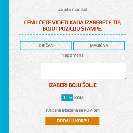
Za jake momke!
CENU ĆETE VIDETI KADA IZABERETE TIP,
BOJU I POZICIJU ŠTAMPE.
OBIČAN
MAGIČNA
CI
Napomena
IZABERI BOJU ŠOLJE
KOM
sve cene iskazane sa PDV-om