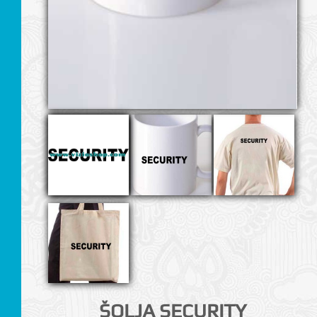
I
ŠOLJA SECURITY