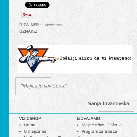
DIZAJNER :
vizioshop
OZNAKE:
,
"Majica je savršena!"
Sanja Jovanovska
VIZIOSHOP
IZDVAJAMO
Home
Majice uživo - Galerija
O majicama
Program zarade za