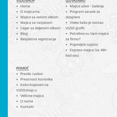
VIZIOSHOP
IZDVAJAMO
Home
Majice uživo - Galerija
O majicama
Program zarade za
Majice sa vašom slikom
dizajnere
Majica sa natpisom
Video kako je nastao
Ceger sa željenom slikom
VIZIO grafit
Blog
Potrebne su Vam majice
Besplatna registracija
za firmu?
Prijateljski sajtovi
Express majice (za 48h
kod vas)
POMOĆ
Pravila i uslovi
Privatnost korisnika
Kako kupovati na
VIZIOshop-u
Veličine majica
O nama
Kontakt