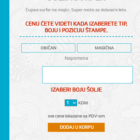
Čupavi surfer na majici. Super motiv za dolazeće leto.
CENU ĆETE VIDETI KADA IZABERETE TIP,
BOJU I POZICIJU ŠTAMPE.
OBIČAN
MAGIČNA
CI
Napomena
IZABERI BOJU ŠOLJE
KOM
sve cene iskazane sa PDV-om