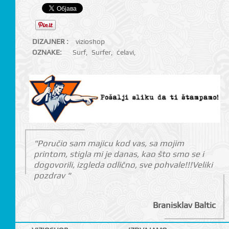
DIZAJNER :
vizioshop
OZNAKE:
Surf
,
Surfer
,
ćelavi
,
"Poručio sam majicu kod vas, sa mojim
printom, stigla mi je danas, kao što smo se i
dogovorili, izgleda odlično, sve pohvale!!!Veliki
pozdrav "
Branisklav Baltic