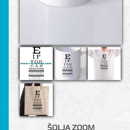
I
ŠOLJA ZOOM