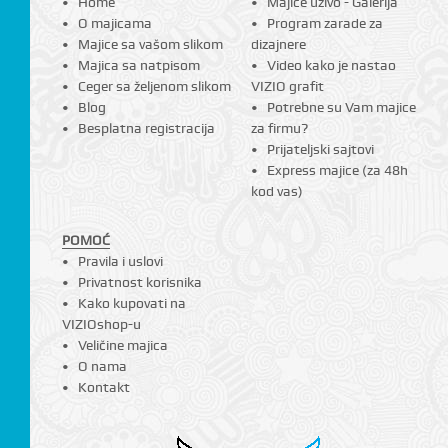
Home
Majice uživo - Galerija
O majicama
Program zarade za
Majice sa vašom slikom
dizajnere
Majica sa natpisom
Video kako je nastao
Ceger sa željenom slikom
VIZIO grafit
Blog
Potrebne su Vam majice
Besplatna registracija
za firmu?
Prijateljski sajtovi
Express majice (za 48h
kod vas)
POMOĆ
Pravila i uslovi
Privatnost korisnika
Kako kupovati na
VIZIOshop-u
Veličine majica
O nama
Kontakt