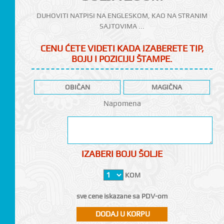
DUHOVITI NATPISI NA ENGLESKOM, KAO NA STRANIM
SAJTOVIMA ...
CENU ĆETE VIDETI KADA IZABERETE TIP,
BOJU I POZICIJU ŠTAMPE.
CI
OBIČAN
MAGIČNA
Napomena
IZABERI BOJU ŠOLJE
KOM
sve cene iskazane sa PDV-om