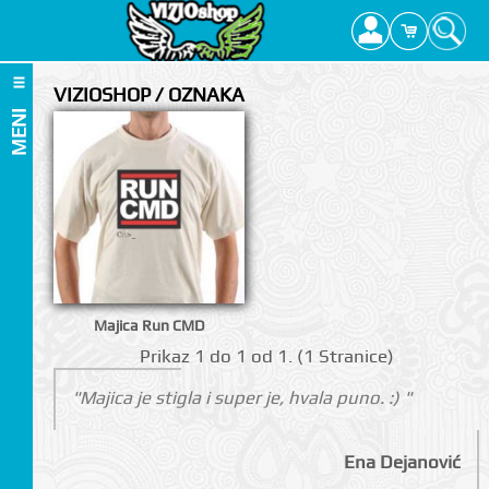
VIZIOSHOP / OZNAKA
MENI
Majica Run CMD
Prikаz 1 do 1 оd 1. (1 Strаnicе)
"Majica je stigla i super je, hvala puno. :) "
Ena Dejanović