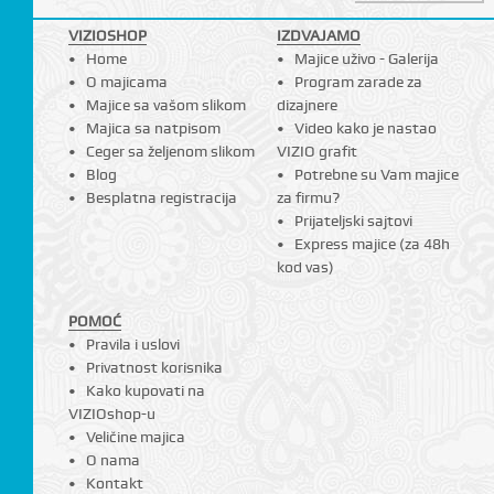
VIZIOSHOP
IZDVAJAMO
Home
Majice uživo - Galerija
O majicama
Program zarade za
I
Majice sa vašom slikom
dizajnere
Majica sa natpisom
Video kako je nastao
Ceger sa željenom slikom
VIZIO grafit
Blog
Potrebne su Vam majice
Besplatna registracija
za firmu?
Prijateljski sajtovi
Express majice (za 48h
kod vas)
POMOĆ
Pravila i uslovi
Privatnost korisnika
Kako kupovati na
VIZIOshop-u
Veličine majica
O nama
Kontakt