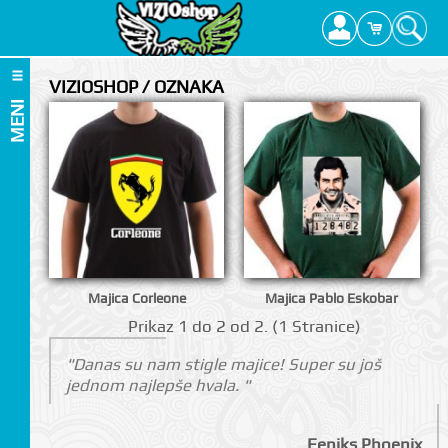
VIZIOSHOP / OZNAKA
MENI
Majica Corleone
Majica Pablo Eskobar
Prikаz 1 do 2 оd 2. (1 Strаnicе)
"Danas su nam stigle majice! Super su još
jednom najlepše hvala. "
Feniks Phoenix