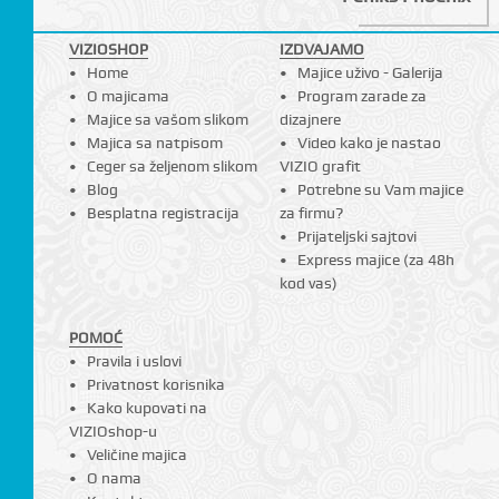
VIZIOSHOP
IZDVAJAMO
Home
Majice uživo - Galerija
I
O majicama
Program zarade za
Majice sa vašom slikom
dizajnere
Majica sa natpisom
Video kako je nastao
Ceger sa željenom slikom
VIZIO grafit
Blog
Potrebne su Vam majice
Besplatna registracija
za firmu?
Prijateljski sajtovi
Express majice (za 48h
kod vas)
POMOĆ
Pravila i uslovi
Privatnost korisnika
Kako kupovati na
VIZIOshop-u
Veličine majica
O nama