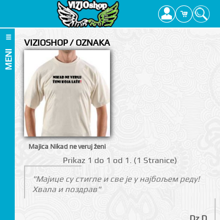
VIZIOSHOP / OZNAKA
MENI
Majica Nikad ne veruj ženi
Prikаz 1 do 1 оd 1. (1 Strаnicе)
"Мајице су стигле и све је у најбољем реду!
Хвала и поздрав"
Dz D