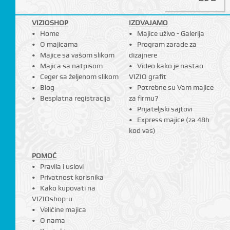
VIZIOSHOP
IZDVAJAMO
Home
Majice uživo - Galerija
I
O majicama
Program zarade za
Majice sa vašom slikom
dizajnere
Majica sa natpisom
Video kako je nastao
Ceger sa željenom slikom
VIZIO grafit
Blog
Potrebne su Vam majice
Besplatna registracija
za firmu?
Prijateljski sajtovi
Express majice (za 48h
kod vas)
POMOĆ
Pravila i uslovi
Privatnost korisnika
Kako kupovati na
VIZIOshop-u
Veličine majica
O nama