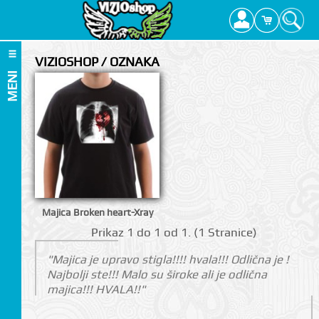
VIZIOSHOP / OZNAKA
MENI
Majica Broken heart-Xray
Prikаz 1 do 1 оd 1. (1 Strаnicе)
"Majica je upravo stigla!!!! hvala!!! Odlična je !
Najbolji ste!!! Malo su široke ali je odlična
majica!!! HVALA!!"