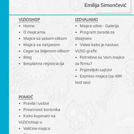
Emilija Simončević
VIZIOSHOP
IZDVAJAMO
I
Home
Majice uživo - Galerija
O majicama
Program zarade za
Majice sa vašom slikom
dizajnere
Majica sa natpisom
Video kako je nastao
Ceger sa željenom slikom
VIZIO grafit
Blog
Potrebne su Vam majice
Besplatna registracija
za firmu?
Prijateljski sajtovi
Express majice (za 48h
kod vas)
POMOĆ
Pravila i uslovi
Privatnost korisnika
Kako kupovati na
VIZIOshop-u
Veličine majica