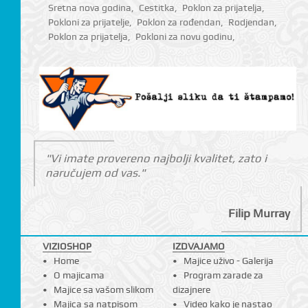
Sretna nova godina
,
Cestitka
,
Poklon za prijatelja
,
Pokloni za prijatelje
,
Poklon za rođendan
,
Rodjendan
,
Poklon za prijatelja
,
Pokloni za novu godinu
,
"Vi imate provereno najbolji kvalitet, zato i
naručujem od vas."
Filip Murray
VIZIOSHOP
IZDVAJAMO
Home
Majice uživo - Galerija
O majicama
Program zarade za
Majice sa vašom slikom
dizajnere
Majica sa natpisom
Video kako je nastao