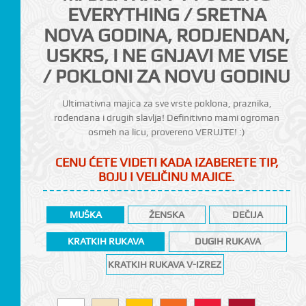
EVERYTHING / SRETNA
NOVA GODINA, RODJENDAN,
USKRS, I NE GNJAVI ME VISE
/ POKLONI ZA NOVU GODINU
Ultimativna majica za sve vrste poklona, praznika,
rođendana i drugih slavlja! Definitivno mami ogroman
osmeh na licu, provereno VERUJTE! :)
CENU ĆETE VIDETI KADA IZABERETE TIP,
CI
BOJU I VELIČINU MAJICE.
MUŠKA
ŽENSKA
DEČIJA
KRATKIH RUKAVA
DUGIH RUKAVA
KRATKIH RUKAVA V-IZREZ