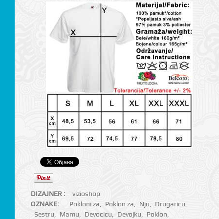
DIZAJNER :
vizioshop
OZNAKE:
Pokloni za
,
Poklon za
,
Nju
,
Drugaricu
,
Sestru
,
Mamu
,
Devocicu
,
Devojku
,
Poklon
,