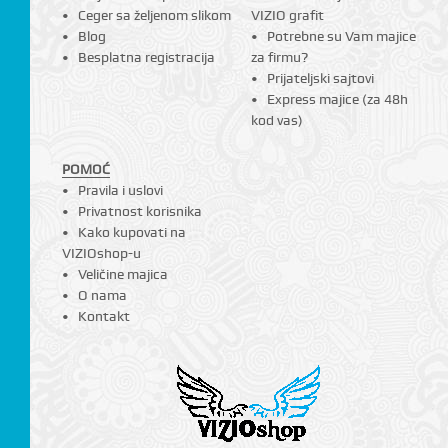
Ceger sa željenom slikom
VIZIO grafit
Blog
Potrebne su Vam majice
Besplatna registracija
za firmu?
Prijateljski sajtovi
Express majice (za 48h
kod vas)
POMOĆ
Pravila i uslovi
Privatnost korisnika
Kako kupovati na
VIZIOshop-u
Veličine majica
O nama
Kontakt