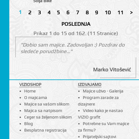
Šolja Bike
1
2
3
4
5
6
7
8
9
10
11
>
POSLEDNJA
Prikаz 1 do 15 оd 162. (11 Strаnicе)
"Dobio sam majice. Zadovoljan :) Pozdrav do
sledeće porudžbine..."
Marko Vitošević
VIZIOSHOP
IZDVAJAMO
Home
Majice uživo - Galerija
O majicama
Program zarade za
Majice sa vašom slikom
dizajnere
Majica sa natpisom
Video kako je nastao
Ceger sa željenom slikom
VIZIO grafit
Blog
Potrebne su Vam majice
Besplatna registracija
za firmu?
Prijateljski sajtovi