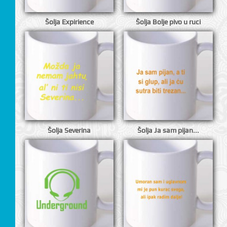
Šolja Expirience
Šolja Bolje pivo u ruci
CI
Šolja Severina
Šolja Ja sam pijan...