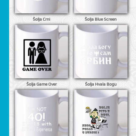
I
Šolja Crni
Šolja Blue Screen
Šolja Game Over
Šolja Hvala Bogu