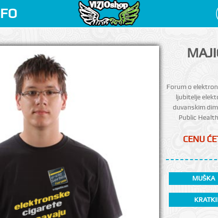
NFO
MAJI
Forum o elektron
ljubitelje ele
duvanskim dimo
Public Health
CENU ĆET
MUŠKA
KRATKI