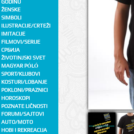
GODINU
ŽENSKE
SIMBOLI
ILUSTRACIJE/CRTEŽI
IMITACIJE
FILMOVI/SERIJE
СРБИЈА
ŽIVOTINJSKI SVET
MAGYAR PÓLÓ
SPORT/KLUBOVI
KOSTURI/LOBANJE
POKLONI/PRAZNICI
HOROSKOPI
POZNATE LIČNOSTI
FORUMI/SAJTOVI
AUTO/MOTO
HOBI I REKREACIJA