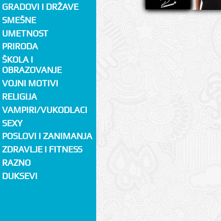
GRADOVI I DRŽAVE
SMEŠNE
UMETNOST
PRIRODA
ŠKOLA I
OBRAZOVANJE
VOJNI MOTIVI
RELIGIJA
VAMPIRI/VUKODLACI
SEXY
POSLOVI I ZANIMANJA
ZDRAVLJE I FITNESS
RAZNO
DUKSEVI