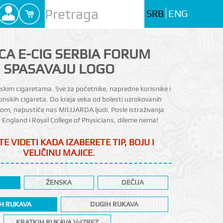
SRB
ENG
CA E-CIG SERBIA FORUM
SPASAVAJU LOGO
skim cigaretama. Sve za početnike, napredne korisnike i
ktonskih cigareta. Do kraja veka od bolesti uzrokovanih
m, napustiće nas MILIJARDA ljudi.​ Posle istraživanja
 England i Royal College of Physicians, dileme nema!
E VIDETI KADA IZABERETE TIP, BOJU I
VELIČINU MAJICE.
ŽENSKA
DEČIJA
H RUKAVA
DUGIH RUKAVA
KRATKIH RUKAVA V-IZREZ