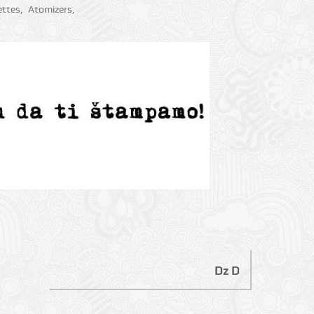
ettes
,
Atomizers
,
Dz D