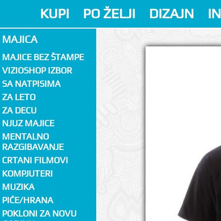
KUPI
PO ŽELJI
DIZAJN
I
MAJICA
MAJICE BEZ ŠTAMPE
VIZIOSHOP IZBOR
SA NATPISIMA
ZA LETO
ZA DECU
NJUZ MAJICE
MENTALNO
RAZGIBAVANJE
CRTANI FILMOVI
KOMPJUTERI
MUZIKA
PIĆE/HRANA
POKLONI ZA NOVU