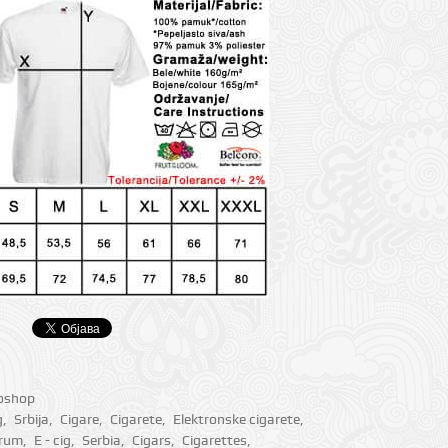
ioshop
g
,
Srbija
,
Cigare
,
Cigarete
,
Elektronske cigarete
,
rum
,
E - cig
,
Serbia
,
Cigars
,
Cigarettes
,