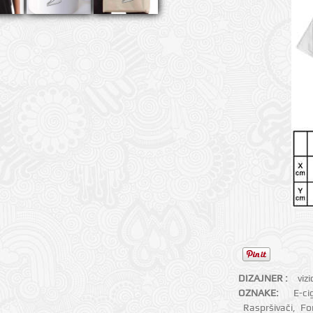
DIZAJNER :
viz
OZNAKE:
E-ci
Raspršivači
,
Fo