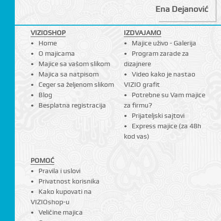
Ena Dejanović
VIZIOSHOP
IZDVAJAMO
Home
Majice uživo - Galerija
O majicama
Program zarade za
Majice sa vašom slikom
dizajnere
Majica sa natpisom
Video kako je nastao
Ceger sa željenom slikom
VIZIO grafit
Blog
Potrebne su Vam majice
Besplatna registracija
za firmu?
Prijateljski sajtovi
CI
Express majice (za 48h
kod vas)
POMOĆ
Pravila i uslovi
Privatnost korisnika
Kako kupovati na
VIZIOshop-u
Veličine majica