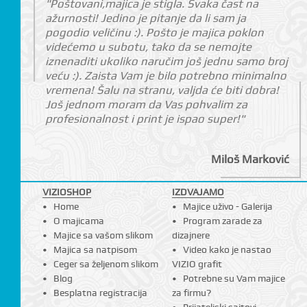
"Poštovani,majica je stigla. Svaka čast na
ažurnosti! Jedino je pitanje da li sam ja
pogodio veličinu :). Pošto je majica poklon
videćemo u subotu, tako da se nemojte
iznenaditi ukoliko naručim još jednu samo broj
veću :). Zaista Vam je bilo potrebno minimalno
vremena! Šalu na stranu, valjda će biti dobra!
Još jednom moram da Vas pohvalim za
profesionalnost i print je ispao super!"
Miloš Marković
VIZIOSHOP
IZDVAJAMO
Home
Majice uživo - Galerija
O majicama
Program zarade za
Majice sa vašom slikom
dizajnere
Majica sa natpisom
Video kako je nastao
Ceger sa željenom slikom
VIZIO grafit
Blog
Potrebne su Vam majice
Besplatna registracija
za firmu?