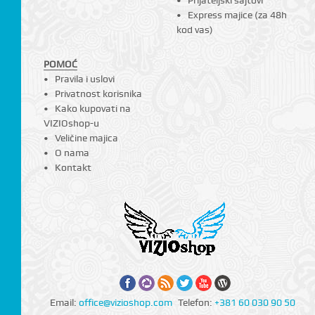
Prijateljski sajtovi
Express majice (za 48h
kod vas)
POMOĆ
Pravila i uslovi
Privatnost korisnika
Kako kupovati na
VIZIOshop-u
Veličine majica
O nama
Kontakt
Email:
office@vizioshop.com
Telefon:
+381 60 030 90 50