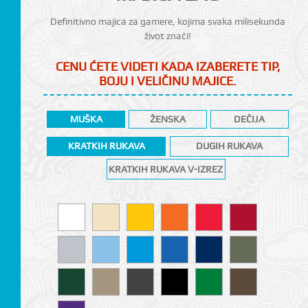
Definitivno majica za gamere, kojima svaka milisekunda
život znači!
CENU ĆETE VIDETI KADA IZABERETE TIP,
BOJU I VELIČINU MAJICE.
MUŠKA
ŽENSKA
DEČIJA
KRATKIH RUKAVA
DUGIH RUKAVA
CI
KRATKIH RUKAVA V-IZREZ