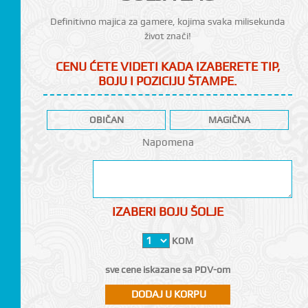
Definitivno majica za gamere, kojima svaka milisekunda
život znači!
CENU ĆETE VIDETI KADA IZABERETE TIP,
BOJU I POZICIJU ŠTAMPE.
CI
OBIČAN
MAGIČNA
Napomena
IZABERI BOJU ŠOLJE
KOM
sve cene iskazane sa PDV-om