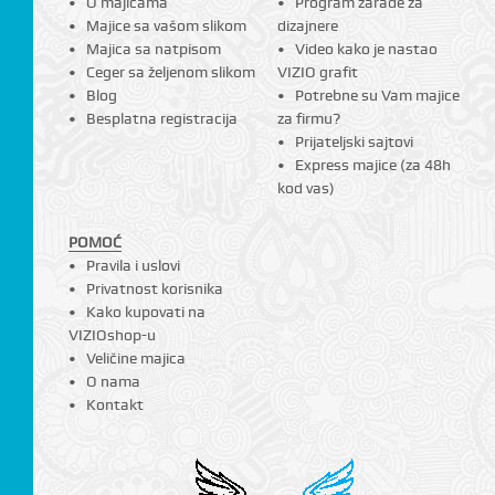
O majicama
Program zarade za
Majice sa vašom slikom
dizajnere
Majica sa natpisom
Video kako je nastao
Ceger sa željenom slikom
VIZIO grafit
Blog
Potrebne su Vam majice
Besplatna registracija
za firmu?
Prijateljski sajtovi
Express majice (za 48h
kod vas)
POMOĆ
Pravila i uslovi
Privatnost korisnika
Kako kupovati na
VIZIOshop-u
Veličine majica
O nama
Kontakt