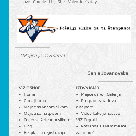
Love
,
Couple
,
He
,
She
,
Valentine's day
,
"Majica je savršena!"
Sanja Jovanovska
VIZIOSHOP
IZDVAJAMO
Home
Majice uživo - Galerija
O majicama
Program zarade za
Majice sa vašom slikom
dizajnere
Majica sa natpisom
Video kako je nastao
Ceger sa željenom slikom
VIZIO grafit
Blog
Potrebne su Vam majice
Besplatna registracija
za firmu?