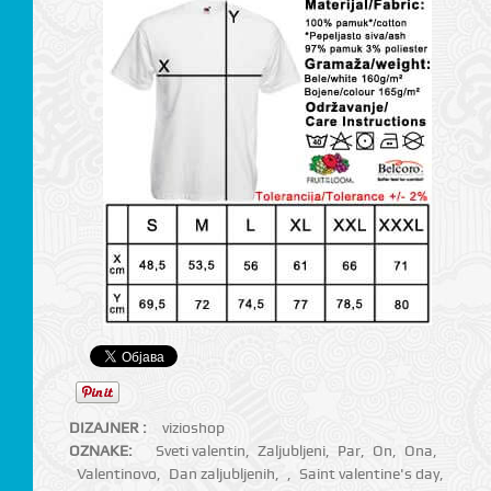
DIZAJNER :
vizioshop
OZNAKE:
Sveti valentin
,
Zaljubljeni
,
Par
,
On
,
Ona
,
Valentinovo
,
Dan zaljubljenih
,
,
Saint valentine's day
,