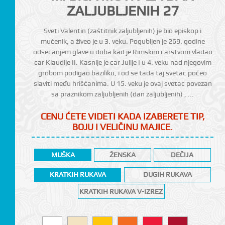
ZALJUBLJENIH 27
Sveti Valentin (zaštitnik zaljubljenih) je bio episkop i
mučenik, a živeo je u 3. veku. Pogubljen je 269. godine
odsecanjem glave u doba kad je Rimskim carstvom vladao
car Klaudije II. Kasnije je car Julije I u 4. veku nad njegovim
grobom podigao baziliku, i od se tada taj svetac počeo
slaviti među hrišćanima. U 15. veku je ovaj svetac povezan
sa praznikom zaljubljenih (dan zaljubljenih) , ...
CENU ĆETE VIDETI KADA IZABERETE TIP,
CI
BOJU I VELIČINU MAJICE.
MUŠKA
ŽENSKA
DEČIJA
KRATKIH RUKAVA
DUGIH RUKAVA
KRATKIH RUKAVA V-IZREZ