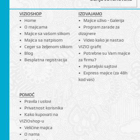
VIZIOSHOP
IZDVAJAMO
Home
Majice uživo - Galerija
I
O majicama
Program zarade za
Majice sa vašom slikom
dizajnere
Majica sa natpisom
Video kako je nastao
Ceger sa željenom slikom
VIZIO grafit
Blog
Potrebne su Vam majice
Besplatna registracija
za firmu?
Prijateljski sajtovi
Express majice (za 48h
kod vas)
POMOĆ
Pravila i uslovi
Privatnost korisnika
Kako kupovati na
VIZIOshop-u
Veličine majica
O nama