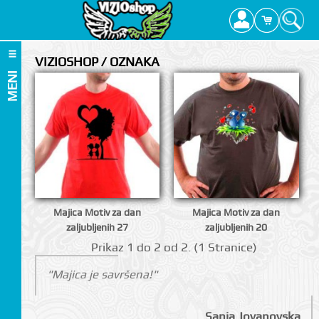
VIZIOSHOP / OZNAKA
MENI
Majica Motiv za dan
Majica Motiv za dan
zaljubljenih 27
zaljubljenih 20
Prikаz 1 do 2 оd 2. (1 Strаnicе)
"Majica je savršena!"
Sanja Jovanovska