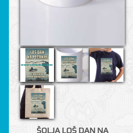
I
ŠOLJA LOŠ DAN NA