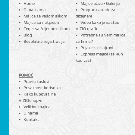
Home
Majice uživo - Galerija
O majicama
Program zarade za
Majice sa vašom slikom
dizajnere
Majica sa natpisom
Video kako je nastao
Ceger sa željenom slikom
VIZIO grafit
Blog
Potrebne su Vam majice
Besplatna registracija
za firmu?
Prijateljski sajtovi
Express majice (za 48h
kod vas)
POMOĆ
Pravila i uslovi
Privatnost korisnika
Kako kupovati na
VIZIOshop-u
Veličine majica
O nama
Kontakt