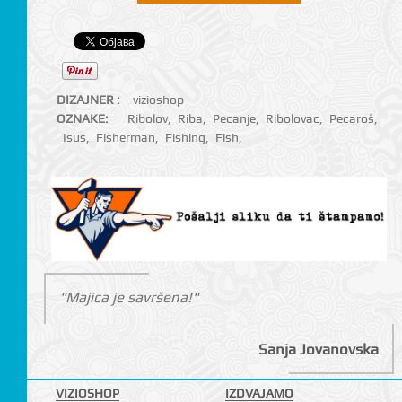
DIZAJNER :
vizioshop
OZNAKE:
Ribolov
,
Riba
,
Pecanje
,
Ribolovac
,
Pecaroš
,
Isus
,
Fisherman
,
Fishing
,
Fish
,
"Majica je savršena!"
Sanja Jovanovska
VIZIOSHOP
IZDVAJAMO