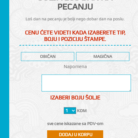
PECANJU
Loš dan na pecanju je bolji nego dobar dan na poslu.
CENU ĆETE VIDETI KADA IZABERETE TIP,
BOJU I POZICIJU ŠTAMPE.
CI
OBIČAN
MAGIČNA
Napomena
IZABERI BOJU ŠOLJE
KOM
sve cene iskazane sa PDV-om