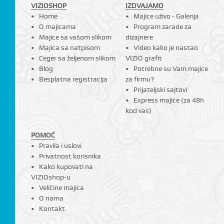
VIZIOSHOP
IZDVAJAMO
Home
Majice uživo - Galerija
O majicama
Program zarade za
Majice sa vašom slikom
dizajnere
Majica sa natpisom
Video kako je nastao
Ceger sa željenom slikom
VIZIO grafit
Blog
Potrebne su Vam majice
Besplatna registracija
za firmu?
Prijateljski sajtovi
Express majice (za 48h
kod vas)
POMOĆ
Pravila i uslovi
Privatnost korisnika
Kako kupovati na
VIZIOshop-u
Veličine majica
O nama
Kontakt