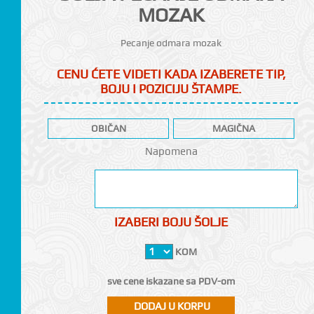
MOZAK
Pecanje odmara mozak
CENU ĆETE VIDETI KADA IZABERETE TIP,
BOJU I POZICIJU ŠTAMPE.
CI
OBIČAN
MAGIČNA
Napomena
IZABERI BOJU ŠOLJE
KOM
sve cene iskazane sa PDV-om