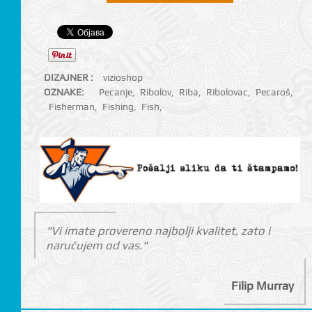
DIZAJNER :
vizioshop
OZNAKE:
Pecanje
,
Ribolov
,
Riba
,
Ribolovac
,
Pecaroš
,
Fisherman
,
Fishing
,
Fish
,
"Vi imate provereno najbolji kvalitet, zato i
naručujem od vas."
Filip Murray