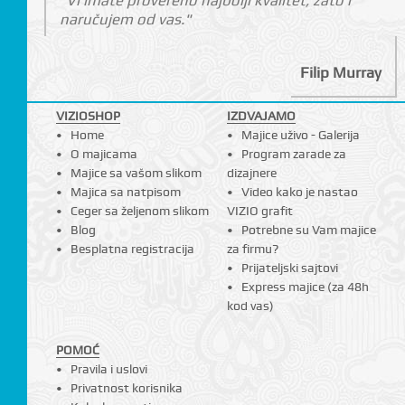
"Vi imate provereno najbolji kvalitet, zato i
naručujem od vas."
Filip Murray
I
VIZIOSHOP
IZDVAJAMO
Home
Majice uživo - Galerija
O majicama
Program zarade za
Majice sa vašom slikom
dizajnere
Majica sa natpisom
Video kako je nastao
Ceger sa željenom slikom
VIZIO grafit
Blog
Potrebne su Vam majice
Besplatna registracija
za firmu?
Prijateljski sajtovi
Express majice (za 48h
kod vas)
POMOĆ
Pravila i uslovi
Privatnost korisnika