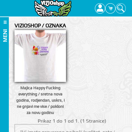
VIZIOSHOP / OZNAKA
MENI
Majica Happy Fucking
everything / sretna nova
godina, rodjendan, uskrs, i
ne gnjavi me vise / pokloni
za novu godinu
Prikаz 1 do 1 оd 1. (1 Strаnicе)