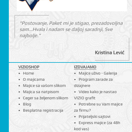
"Postovanje, Paket mi je stigao, prezadovoljna
sam...Hvala i nadam se daljoj saradnji, Sve
najbolje."
Kristina Lević
VIZIOSHOP
IZDVAJAMO
Home
Majice uživo - Galerija
O majicama
Program zarade za
Majice sa vašom slikom
dizajnere
Majica sa natpisom
Video kako je nastao
Ceger sa željenom slikom
VIZIO grafit
Blog
Potrebne su Vam majice
Besplatna registracija
za firmu?
Prijateljski sajtovi
Express majice (za 48h
kod vas)