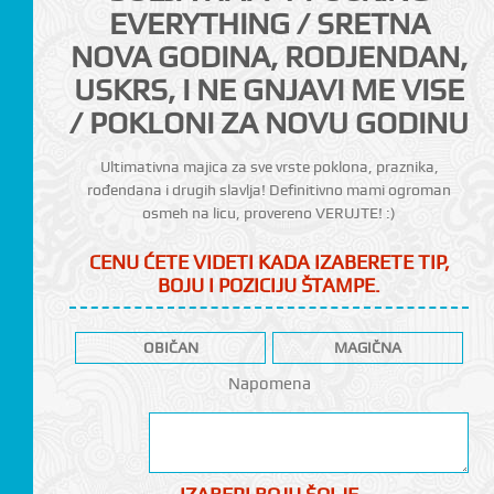
EVERYTHING / SRETNA
NOVA GODINA, RODJENDAN,
USKRS, I NE GNJAVI ME VISE
/ POKLONI ZA NOVU GODINU
Ultimativna majica za sve vrste poklona, praznika,
CI
rođendana i drugih slavlja! Definitivno mami ogroman
osmeh na licu, provereno VERUJTE! :)
CENU ĆETE VIDETI KADA IZABERETE TIP,
BOJU I POZICIJU ŠTAMPE.
OBIČAN
MAGIČNA
Napomena