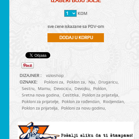
IZABERI BOJU ŠOLJE
KOM
sve cene iskazane sa PDV-om
DIZAJNER :
vizioshop
OZNAKE:
Pokloni za
,
Poklon za
,
Nju
,
Drugaricu
,
Sestru
,
Mamu
,
Devocicu
,
Devojku
,
Poklon
,
Sretna nova godina
,
Cestitka
,
Poklon za prijatelja
,
Pokloni za prijatelje
,
Poklon za rođendan
,
Rodjendan
,
Poklon za prijatelja
,
Pokloni za novu godinu
,